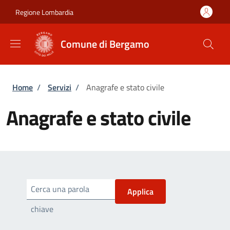
Salta al contenuto principale
Skip to footer content
Regione Lombardia
Comune di Bergamo
Briciole di pane
Home
/
Servizi
/
Anagrafe e stato civile
Anagrafe e stato civile
Cerca una parola
chiave