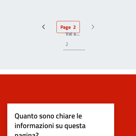
Page
2
Pagina precedente
Pagina attuale
Prossima pagina
Write the page number you
Vai a…
Quanto sono chiare le
informazioni su questa
pagina?