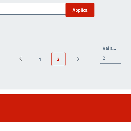
Write t
Vai a…
1
2
Pagina precedente
Page
Pagina attuale
Prossima pagina