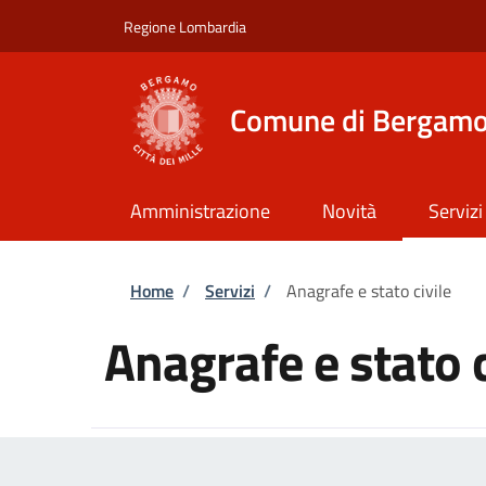
Salta al contenuto principale
Skip to footer content
Regione Lombardia
Comune di Bergam
Amministrazione
Novità
Servizi
Briciole di pane
Home
/
Servizi
/
Anagrafe e stato civile
Anagrafe e stato c