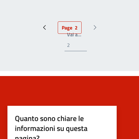
Page
2
Pagina precedente
Pagina attuale
Prossima pagina
Write the page number you
Vai a…
Quanto sono chiare le
informazioni su questa
pagina?