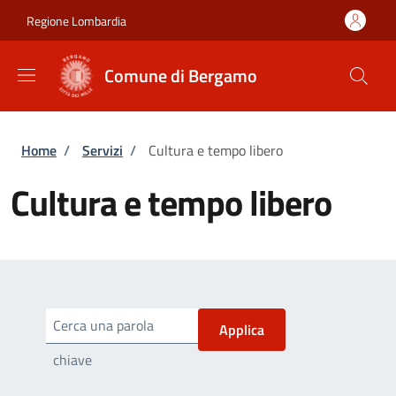
Salta al contenuto principale
Skip to footer content
Regione Lombardia
Comune di Bergamo
Briciole di pane
Home
/
Servizi
/
Cultura e tempo libero
Cultura e tempo libero
Cerca una parola
chiave