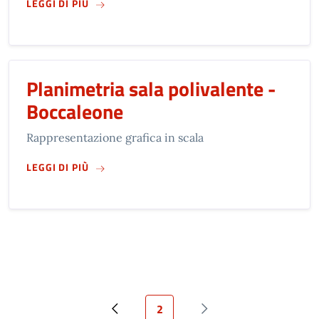
SU
PLANIMETRIA SALA EX SCUDERIE - BORGO 
LEGGI DI PIÙ
Planimetria sala polivalente -
Boccaleone
Rappresentazione grafica in scala
SU
PLANIMETRIA SALA POLIVALENTE - BOCCA
LEGGI DI PIÙ
Pagina attuale
2
Pagina precedente
Prossima pagina