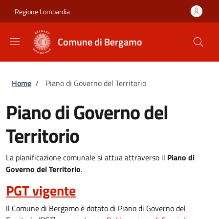
Salta al contenuto principale
Skip to footer content
Regione Lombardia
Comune di Bergamo
Briciole di pane
Home
/
Piano di Governo del Territorio
Piano di Governo del
Territorio
La pianificazione comunale si attua attraverso il
Piano di
Governo del Territorio
.
PGT vigente
Il Comune di Bergamo è dotato di Piano di Governo del