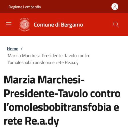
Salta al contenuto principale
Skip to footer content
Regione Lombardia
Comune di Bergamo
Briciole di pane
Home
/
Marzia Marchesi-Presidente-Tavolo contro
l’omolesbobitransfobia e rete Re.a.dy
Marzia Marchesi-
Presidente-Tavolo contro
l’omolesbobitransfobia e
rete Re.a.dy