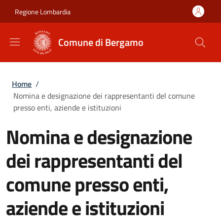
Salta al contenuto principale
Skip to footer content
Regione Lombardia
Comune di Bergamo
Briciole di pane
Home
/
Nomina e designazione dei rappresentanti del comune
presso enti, aziende e istituzioni
Nomina e designazione
dei rappresentanti del
comune presso enti,
aziende e istituzioni