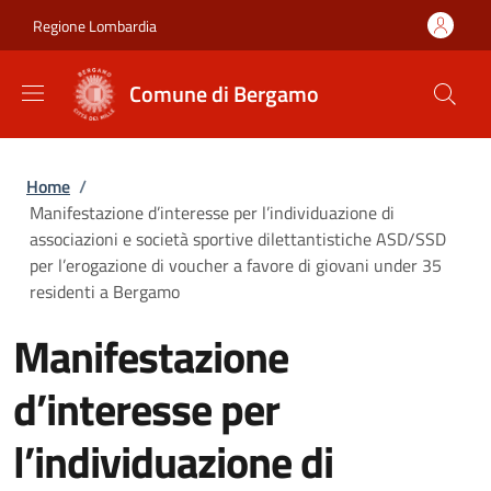
Salta al contenuto principale
Skip to footer content
Regione Lombardia
Comune di Bergamo
Briciole di pane
Home
/
Manifestazione d’interesse per l’individuazione di
associazioni e società sportive dilettantistiche ASD/SSD
per l’erogazione di voucher a favore di giovani under 35
residenti a Bergamo
Manifestazione
d’interesse per
l’individuazione di