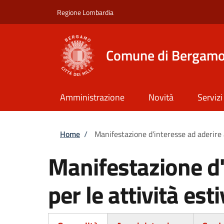
Salta al contenuto principale
Skip to footer content
Regione Lombardia
Comune di Bergam
Amministrazione
Novità
Servizi
Briciole di pane
Home
/
Manifestazione d'interesse ad aderire 
Manifestazione d'
per le attività es