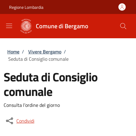
Salta al contenuto principale
Skip to footer content
Regione Lombardia
Comune di Bergamo
Briciole di pane
Home
/
Vivere Bergamo
/
Seduta di Consiglio comunale
Seduta di Consiglio
comunale
Consulta l’ordine del giorno
Condividi