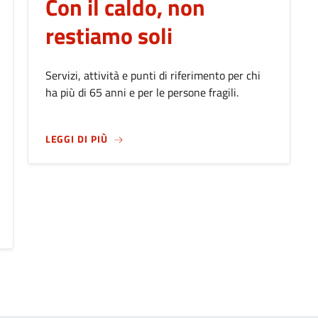
Con il caldo, non
restiamo soli
Servizi, attività e punti di riferimento per chi
ha più di 65 anni e per le persone fragili.
SU
CON IL CALDO, NON RESTIAMO SOLI
LEGGI DI PIÙ
026: BERGAMO CELEBRA IL SUO PATRONO ALL'INSEGNA DELLA C