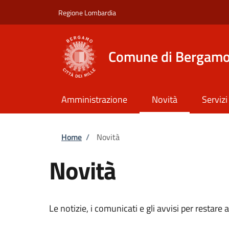
Salta al contenuto principale
Skip to footer content
Regione Lombardia
Comune di Bergam
Amministrazione
Novità
Servizi
Briciole di pane
Home
/
Novità
Novità
Le notizie, i comunicati e gli avvisi per restar