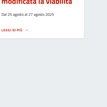
modificata la viabilità
Dal 25 agosto al 27 agosto 2025
IORNATE DEL 25 E 26 AGOSTO 2025
SU
LAVORI DI POSA TUBAZIONE E ALLACCIO ALLA RE
LEGGI DI PIÙ
e
agina
 want to go to