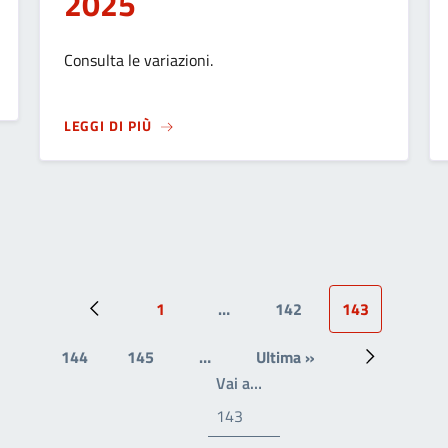
2025
Consulta le variazioni.
ITTÀ ALTA: MODIFICATA LA VIABILITÀ
SU
MODIFICHE AI SERVIZI APRICA NELLE G
LEGGI DI PIÙ
1
…
142
143
Pagina precedente
Prima pagina
Page
Pagina attual
144
145
…
Ultima »
Page
Page
Ultima pagina
Prossima p
Write the page number you
Vai a…