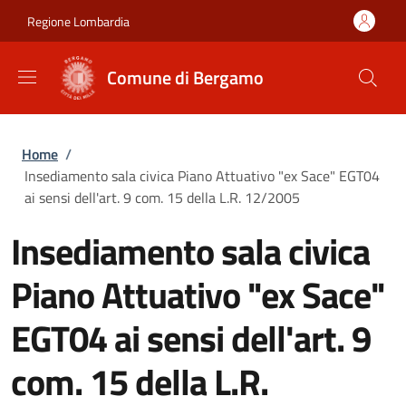
Salta al contenuto principale
Skip to footer content
Regione Lombardia
Comune di Bergamo
Briciole di pane
Home
/
Insediamento sala civica Piano Attuativo "ex Sace" EGT04
ai sensi dell'art. 9 com. 15 della L.R. 12/2005
Insediamento sala civica
Piano Attuativo "ex Sace"
EGT04 ai sensi dell'art. 9
com. 15 della L.R.