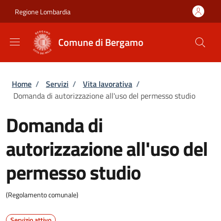
Salta al contenuto principale
Skip to footer content
Regione Lombardia
Comune di Bergamo
Briciole di pane
Home
/
Servizi
/
Vita lavorativa
/
Domanda di autorizzazione all'uso del permesso studio
Domanda di
autorizzazione all'uso del
permesso studio
(Regolamento comunale)
Servizio attivo