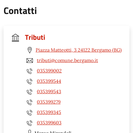
Contatti
Tributi
Piazza Matteotti, 3 24122 Bergamo (BG)
tributi@comune.bergamo.it
035399002
035399544
035399543
035399279
035399345
035399603
Marco
Mirandoli