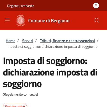
Salta al contenuto principale
Skip to footer content
Regione Lombardia
Comune di Bergamo
Briciole di pane
Home
/
Servizi
/
Tributi, finanze e contravvenzioni
/
Imposta di soggiorno: dichiarazione imposta di soggiorno
Imposta di soggiorno:
dichiarazione imposta di
soggiorno
(Regolamento comunale)
Servizio attivo