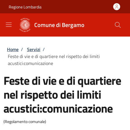
Salta al contenuto principale
Skip to footer content
Regione Lombardia
Comune di Bergamo
Briciole di pane
Home
/
Servizi
/
Feste di vie e di quartiere nel rispetto dei limiti
acustici:comunicazione
Feste di vie e di quartiere
nel rispetto dei limiti
acustici:comunicazione
(Regolamento comunale)