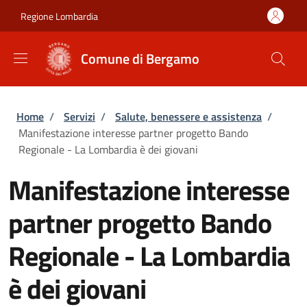
Salta al contenuto principale
Skip to footer content
Regione Lombardia
Comune di Bergamo
Briciole di pane
Home
/
Servizi
/
Salute, benessere e assistenza
/
Manifestazione interesse partner progetto Bando
Regionale - La Lombardia è dei giovani
Manifestazione interesse
partner progetto Bando
Regionale - La Lombardia
è dei giovani