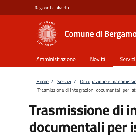
Salta al contenuto principale
Skip to footer content
Regione Lombardia
Comune di Bergam
Amministrazione
Novità
Servizi
Briciole di pane
Home
/
Servizi
/
Occupazione e manomissio
Trasmissione di integrazioni documentali per i
Trasmissione di i
documentali per i