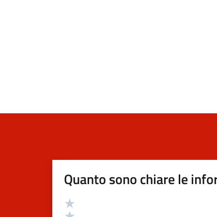
Quanto sono chiare le info
Valutazione
Valuta 5 stelle su 5
Valuta 4 stelle su 5