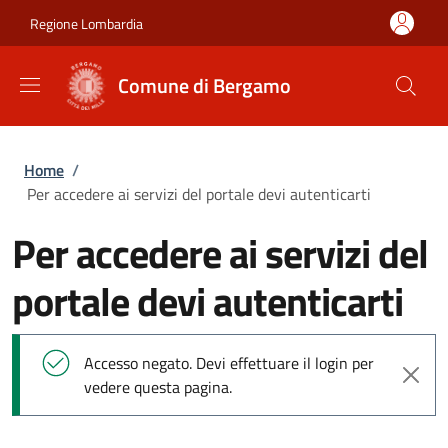
Salta al contenuto principale
Skip to footer content
Regione Lombardia
Comune di Bergamo
Briciole di pane
Home
/
Per accedere ai servizi del portale devi autenticarti
Per accedere ai servizi del
portale devi autenticarti
Messaggio di stato
Accesso negato. Devi effettuare il login per
vedere questa pagina.