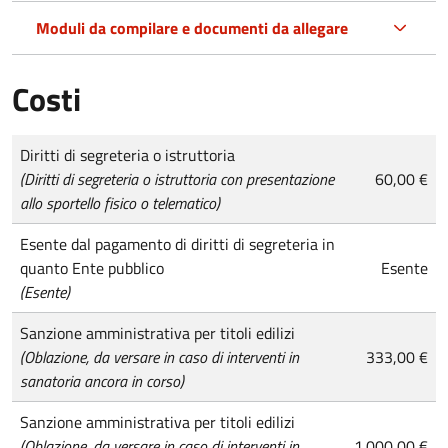
Moduli da compilare e documenti da allegare
Costi
Tipo di pagamento
Importo
Diritti di segreteria o istruttoria
(Diritti di segreteria o istruttoria con presentazione
60,00 €
allo sportello fisico o telematico)
Esente dal pagamento di diritti di segreteria in
quanto Ente pubblico
Esente
(Esente)
Sanzione amministrativa per titoli edilizi
(Oblazione, da versare in caso di interventi in
333,00 €
sanatoria ancora in corso)
Sanzione amministrativa per titoli edilizi
(Oblazione, da versare in caso di interventi in
1.000,00 €