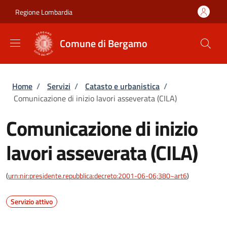
Salta al contenuto principale
Skip to footer content
Regione Lombardia
Comune di Bergamo
Briciole di pane
Home
/
Servizi
/
Catasto e urbanistica
/
Comunicazione di inizio lavori asseverata (CILA)
Comunicazione di inizio
lavori asseverata (CILA)
(
urn:nir:presidente.repubblica:decreto:2001-06-06;380~art6
)
Servizio attivo