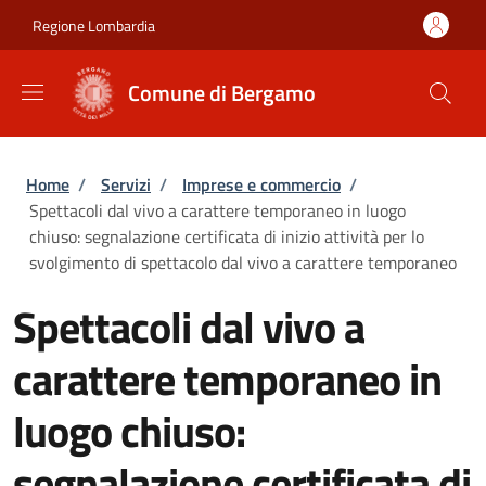
Salta al contenuto principale
Skip to footer content
Regione Lombardia
Comune di Bergamo
Briciole di pane
Home
/
Servizi
/
Imprese e commercio
/
Spettacoli dal vivo a carattere temporaneo in luogo
chiuso: segnalazione certificata di inizio attività per lo
svolgimento di spettacolo dal vivo a carattere temporaneo
Spettacoli dal vivo a
carattere temporaneo in
luogo chiuso:
segnalazione certificata di