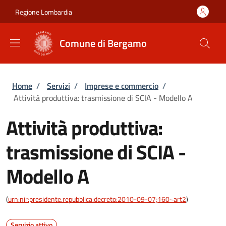
Salta al contenuto principale
Skip to footer content
Regione Lombardia
Comune di Bergamo
Briciole di pane
Home
/
Servizi
/
Imprese e commercio
/
Attività produttiva: trasmissione di SCIA - Modello A
Attività produttiva:
trasmissione di SCIA -
Modello A
(
urn:nir:presidente.repubblica:decreto:2010-09-07;160~art2
)
Servizio attivo