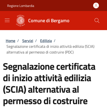
Salta al contenuto principale
Skip to footer content
Regione Lombardia
Comune di Bergamo
Briciole di pane
Home
/
Servizi
/
Edilizia
/
Segnalazione certificata di inizio attività edilizia (SCIA)
alternativa al permesso di costruire (PDC)
Segnalazione certificata
di inizio attività edilizia
(SCIA) alternativa al
permesso di costruire