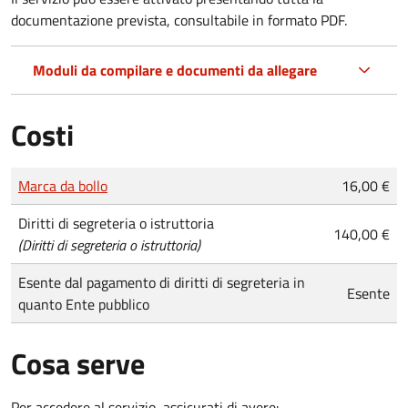
documentazione prevista, consultabile in formato PDF.
Moduli da compilare e documenti da allegare
Costi
Tipo di pagamento
Importo
Marca da bollo
16,00 €
Diritti di segreteria o istruttoria
140,00 €
(Diritti di segreteria o istruttoria)
Esente dal pagamento di diritti di segreteria in
Esente
quanto Ente pubblico
Cosa serve
Per accedere al servizio, assicurati di avere: