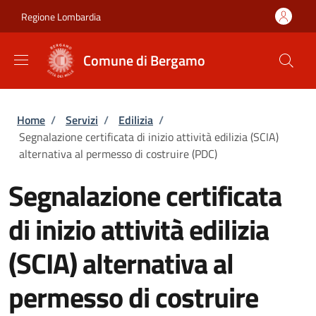
Salta al contenuto principale
Skip to footer content
Regione Lombardia
Comune di Bergamo
Briciole di pane
Home
/
Servizi
/
Edilizia
/
Segnalazione certificata di inizio attività edilizia (SCIA)
alternativa al permesso di costruire (PDC)
Segnalazione certificata
di inizio attività edilizia
(SCIA) alternativa al
permesso di costruire