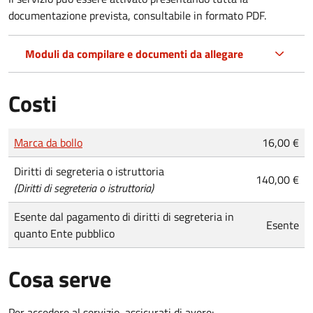
documentazione prevista, consultabile in formato PDF.
Moduli da compilare e documenti da allegare
Costi
Tipo di pagamento
Importo
Marca da bollo
16,00 €
Diritti di segreteria o istruttoria
140,00 €
(Diritti di segreteria o istruttoria)
Esente dal pagamento di diritti di segreteria in
Esente
quanto Ente pubblico
Cosa serve
Per accedere al servizio, assicurati di avere: