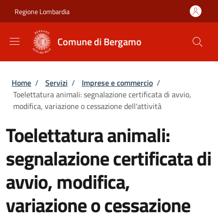
Salta al contenuto principale
Skip to footer content
Regione Lombardia
Comune di Bergamo
Briciole di pane
Home
/
Servizi
/
Imprese e commercio
/
Toelettatura animali: segnalazione certificata di avvio,
modifica, variazione o cessazione dell'attività
Toelettatura animali:
segnalazione certificata di
avvio, modifica,
variazione o cessazione