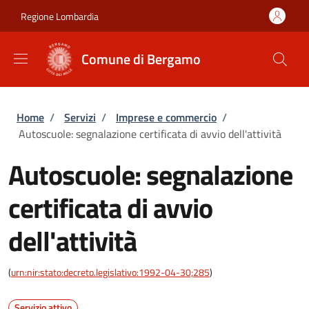
Salta al contenuto principale
Skip to footer content
Regione Lombardia
Comune di Bergamo
Briciole di pane
Home
/
Servizi
/
Imprese e commercio
/
Autoscuole: segnalazione certificata di avvio dell'attività
Autoscuole: segnalazione
certificata di avvio
dell'attività
(
urn:nir:stato:decreto.legislativo:1992-04-30;285
)
Servizio attivo