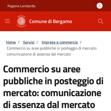
Salta al contenuto principale
Skip to footer content
Regione Lombardia
Comune di Bergamo
Briciole di pane
Home
/
Servizi
/
Imprese e commercio
/
Commercio su aree pubbliche in posteggio di mercato:
comunicazione di assenza dal mercato
Commercio su aree
pubbliche in posteggio di
mercato: comunicazione
di assenza dal mercato