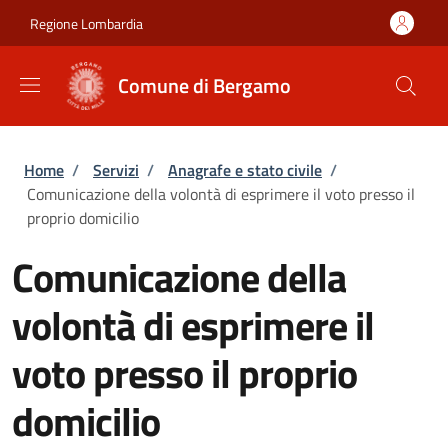
Salta al contenuto principale
Skip to footer content
Regione Lombardia
Comune di Bergamo
Briciole di pane
Home
/
Servizi
/
Anagrafe e stato civile
/
Comunicazione della volontà di esprimere il voto presso il
proprio domicilio
Comunicazione della
volontà di esprimere il
voto presso il proprio
domicilio