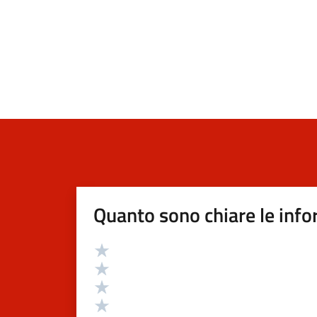
Quanto sono chiare le info
Valutazione
Valuta 5 stelle su 5
Valuta 4 stelle su 5
Valuta 3 stelle su 5
Valuta 2 stelle su 5