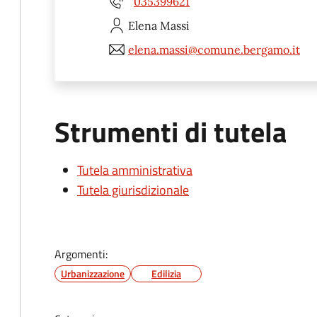
035399621
Elena
Massi
elena.massi@comune.bergamo.it
Strumenti di tutela
Tutela amministrativa
Tutela giurisdizionale
Argomenti:
Urbanizzazione
Edilizia