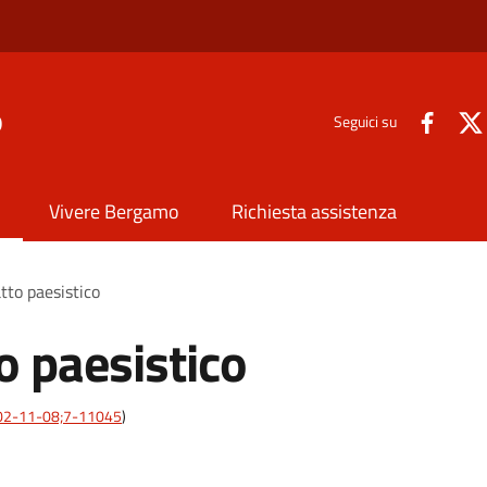
o
Seguici su
Vivere Bergamo
Richiesta assistenza
tto paesistico
o paesistico
:2002-11-08;7-11045
)