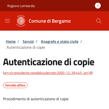
Salta al contenuto principale
Skip to footer content
Regione Lombardia
Comune di Bergamo
Briciole di pane
Home
/
Servizi
/
Anagrafe e stato civile
/
Autenticazione di copie
Autenticazione di copie
(
urn:nir:presidente.repubblica:decreto:2000-12-28;445~art18
)
Servizio attivo
Procedimento di autenticazione di copie