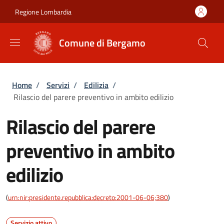
Salta al contenuto principale
Skip to footer content
Regione Lombardia
Comune di Bergamo
Briciole di pane
Home
/
Servizi
/
Edilizia
/
Rilascio del parere preventivo in ambito edilizio
Rilascio del parere
preventivo in ambito
edilizio
(
urn:nir:presidente.repubblica:decreto:2001-06-06;380
)
Servizio attivo