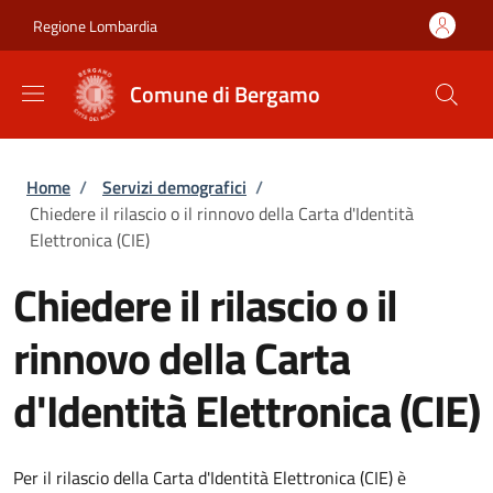
Salta al contenuto principale
Skip to footer content
Regione Lombardia
Comune di Bergamo
Briciole di pane
Home
/
Servizi demografici
/
Chiedere il rilascio o il rinnovo della Carta d'Identità
Elettronica (CIE)
Chiedere il rilascio o il
rinnovo della Carta
d'Identità Elettronica (CIE)
Per il rilascio della Carta d'Identità Elettronica (CIE) è