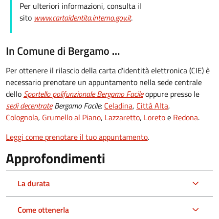
Per ulteriori informazioni, consulta il
sito
www.cartaidentita.interno.gov.it
.
In Comune di Bergamo …
Per ottenere il rilascio della carta d'identità elettronica (CIE) è
necessario prenotare un appuntamento nella sede centrale
dello
Sportello polifunzionale Bergamo Facile
oppure presso le
sedi decentrate
Bergamo Facile
:
Celadina
,
Città Alta
,
Colognola
,
Grumello al Piano
,
Lazzaretto
,
Loreto
e
Redona
.
Leggi come prenotare il tuo appuntamento
.
Approfondimenti
La durata
Come ottenerla