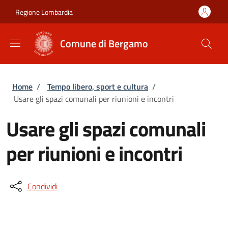
Salta al contenuto principale
Skip to footer content
Regione Lombardia
Comune di Bergamo
Briciole di pane
Home
/
Tempo libero, sport e cultura
/
Usare gli spazi comunali per riunioni e incontri
Usare gli spazi comunali
per riunioni e incontri
Condividi