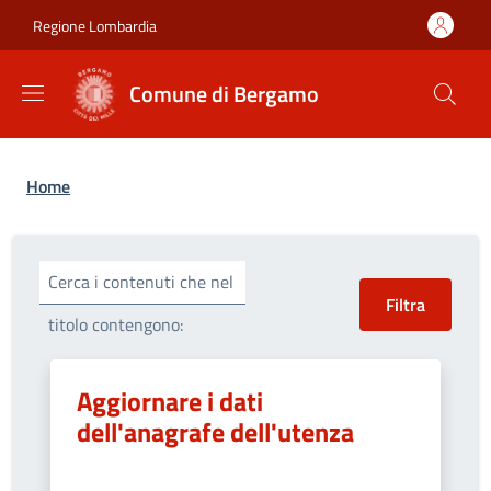
Salta al contenuto principale
Skip to footer content
Regione Lombardia
Comune di Bergamo
Briciole di pane
Home
Cerca i contenuti che nel
titolo contengono:
Aggiornare i dati
dell'anagrafe dell'utenza