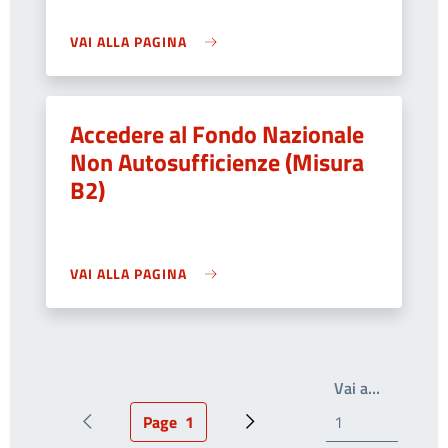
VAI ALLA PAGINA
Accedere al Fondo Nazionale
Non Autosufficienze (Misura
B2)
VAI ALLA PAGINA
Write the
Vai a…
Page
1
Pagina precedente
Pagina attuale
Prossima pagina