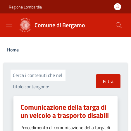
Salta al contenuto principale
Skip to footer content
Regione Lombardia
Comune di Bergamo
Briciole di pane
Home
Cerca i contenuti che nel
titolo contengono:
Comunicazione della targa di
un veicolo a trasporto disabili
Procedimento di comunicazione della targa di