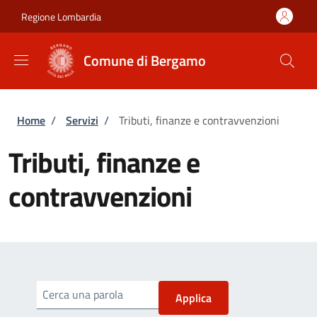
Salta al contenuto principale
Skip to footer content
Regione Lombardia
Comune di Bergamo
Briciole di pane
Home
/
Servizi
/
Tributi, finanze e contravvenzioni
Tributi, finanze e
contravvenzioni
Cerca una parola