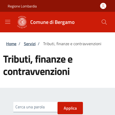
Salta al contenuto principale
Skip to footer content
Regione Lombardia
Comune di Bergamo
Briciole di pane
Home
/
Servizi
/
Tributi, finanze e contravvenzioni
Tributi, finanze e
contravvenzioni
Cerca una parola