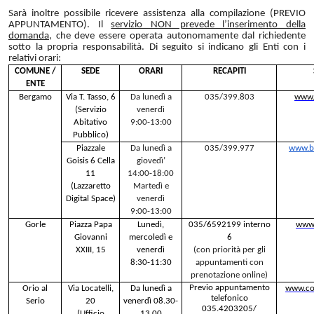
Sarà inoltre possibile ricevere assistenza alla compilazione (PREVIO
APPUNTAMENTO). Il
servizio NON prevede l’inserimento della
domanda
, che deve essere operata autonomamente dal richiedente
sotto la propria responsabilità. Di seguito si indicano gli Enti con i
relativi orari:
COMUNE /
SEDE
ORARI
RECAPITI
ENTE
Bergamo
Via T. Tasso, 6
Da lunedì a
035/399.803
www.
(Servizio
venerdì
Abitativo
9:00-13:00
Pubblico)
Piazzale
Da lunedì a
035/399.977
www.be
Goisis 6 Cella
giovedì’
11
14:00-18:00
(Lazzaretto
Martedì e
Digital Space)
venerdì
9:00-13:00
Gorle
Piazza Papa
Lunedì,
035/6592199 interno
www.
Giovanni
mercoledì e
6
XXIII, 15
venerdì
(con priorità per gli
8:30-11:30
appuntamenti con
prenotazione online)
Previo appuntamento
Orio al
Via Locatelli,
Da lunedì a
www.com
telefonico
Serio
20
venerdì 08.30-
035.4203205/
(Ufficio
13.00