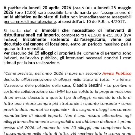
A partire da lunedì 20 aprile 2026
(ore 9:00)
a lunedì 25 maggio
2026
(ore 12:00) sarà possibile fare domanda per l’assegnazione di
unità abitative nello stato di fatto
non immediatamente assegnabili
per carenze di manutenzione
, ai sensi dell’art. 10 del R.R. n. 4/2017.
Si tratta cioè di
immobili che necessitano di interventi di
ristrutturazione
il cui importo
, compreso tra €1.500 e €15.000 (IVA
inclusa),
inizialmente sostenuto dall’assegnatario
,
viene poi
decurtato dal canone di locazione
, entro un periodo massimo pari a
quarantotto mensilità.
Per ciascuno dei
15 alloggi
di proprietà del Comune di Bergamo sono
indicati, nell’Avviso pubblico, gli interventi necessari nonché i costi
stimati per la loro realizzazione.
"Come previsto, nell'anno 2026 si apre un secondo
Avviso Pubblico
dedicato all’assegnazione di alloggi nello stato di fatto.
– afferma
l’Assessora delle politiche della casa,
Claudia Lenzini
–
La positiva e
costante collaborazione con MM ha consolidato la programmazione
di un avviso dedicato a questo tipo di alloggi, rendendo lo stato di
fatto una misura sempre più strutturale in quanto consente - come
previsto dalla normativa regionale - di assegnare alloggi con carenze
manutentive di piccoli importi. Non è una misura alternativa agli
alloggi immediatamente assegnabili a cui abbiamo dedicato il primo
avviso del 2026, al momento con 20 alloggi, ma complementare.
L’assegnazione nello stato di fatto, già sperimentata lo scorso anno