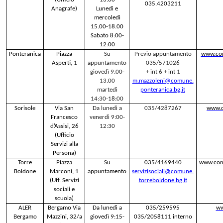
035.4203211
Anagrafe)
Lunedì e
mercoledì
15.00-18.00
Sabato 8:00-
12:00
Ponteranica
Piazza
Su
Previo appuntamento
www.com
Asperti, 1
appuntamento
035/571026
giovedì 9.00-
+ int 6 + int 1
13.00
m.mazzoleni@comune.
martedì
ponteranica.bg.it
14:30-18:00
Sorisole
Via San
Da lunedì a
035/42872
67
www.c
Francesco
venerdì 9:00-
d’Assisi, 26
12:30
(Ufficio
Servizi alla
Persona)
Torre
Piazza
Su
035/4169440
www.comu
Boldone
Marconi, 1
appuntamento
servizisociali@comune.
(Uff. Servizi
torreboldone.bg.it
sociali e
scuola)
ALER
Bergamo Via
Da lunedì a
035/259595
ww
Bergamo
Mazzini, 32/a
giovedì 9:15-
035/2058111 interno