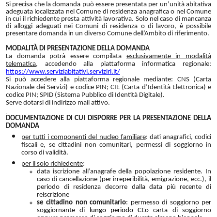
Si precisa che la domanda può essere presentata per un’unità abitativa
adeguata localizzata nel Comune di residenza anagrafica o nel Comune
in cui il richiedente presta attività lavorativa. Solo nel caso di mancanza
di alloggi adeguati nei Comuni di residenza o di lavoro, è possibile
presentare domanda in un diverso Comune dell’Ambito di riferimento.
MODALITÀ DI PRESENTAZIONE DELLA DOMANDA
La domanda potrà essere compilata
esclusivamente in modalità
telematica
, accedendo alla piattaforma informatica regionale:
https://www.serviziabitativi.
servizirl.it/
Si può accedere alla piattaforma regionale mediante: CNS (Carta
Nazionale dei Servizi) e codice PIN; CIE (Carta d’Identità Elettronica) e
codice PIN; SPID (Sistema Pubblico di Identità Digitale).
Serve dotarsi di indirizzo mail attivo.
DOCUMENTAZIONE DI CUI DISPORRE PER LA PRESENTAZIONE DELLA
DOMANDA
per tutti i componenti del nucleo familiare
: dati anagrafici, codici
fiscali e, se cittadini non comunitari, permessi di soggiorno in
corso di validità.
per il solo richiedente
:
data iscrizione all’anagrafe della popolazione residente. In
caso di cancellazione (per irreperibilità, emigrazione, ecc.), il
periodo di residenza decorre dalla data più recente di
reiscrizione
se cittadino non comunitario
: permesso di soggiorno per
soggiornante di
lungo periodo CE
o
carta di soggiorno