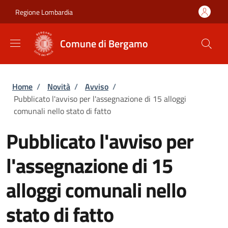
Salta al contenuto principale
Skip to footer content
Regione Lombardia
Comune di Bergamo
Briciole di pane
Home
/
Novità
/
Avviso
/
Pubblicato l'avviso per l'assegnazione di 15 alloggi
comunali nello stato di fatto
Pubblicato l'avviso per
l'assegnazione di 15
alloggi comunali nello
stato di fatto