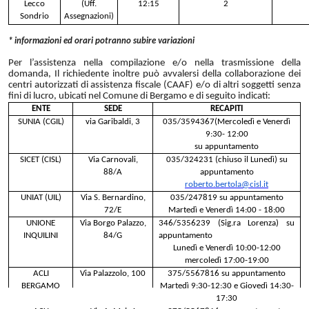
Lecco
(Uff.
12:15
2
Sondrio
Assegnazioni)
* informazioni ed orari potranno subire variazioni
Per l’assistenza nella compilazione e/o nella trasmissione della
domanda, Il richiedente inoltre può avvalersi della collaborazione dei
centri autorizzati di assistenza fiscale (CAAF) e/o di altri soggetti senza
fini di lucro, ubicati nel Comune di Bergamo e di seguito indicati:
ENTE
SEDE
RECAPITI
SUNIA (CGIL)
via Garibaldi, 3
035/3594367(Mercoledì e Venerdì
9:30- 12:00
su appuntamento
SICET (CISL)
Via Carnovali,
035/324231 (chiuso il Lunedì) su
88/A
appuntamento
roberto.bertola@cisl.it
UNIAT (UIL)
Via S. Bernardino,
035/247819 su appuntamento
72/E
Martedì e Venerdì 14:00 - 18:00
UNIONE
Via Borgo Palazzo,
346/5356239 (Sig.ra Lorenza) su
INQUILINI
84/G
appuntamento
Lunedì e Venerdì 10:00-12:00
mercoledì 17:00-19:00
ACLI
Via Palazzolo, 100
375/5567816 su appuntamento
BERGAMO
Martedì 9:30-12:30 e Giovedì 14:30-
17:30