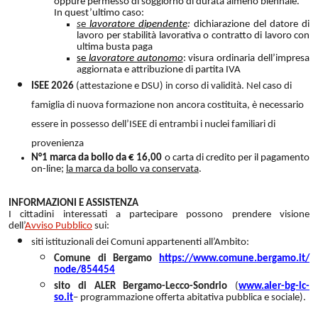
oppure permesso di soggiorno di durata almeno biennale.
In quest’ultimo caso:
s
e
lavoratore dipendente
:
dichiarazione del datore di
lavoro per stabilità lavorativa o contratto di lavoro con
ultima busta paga
se
lavoratore autonomo
: visura ordinaria dell’impresa
aggiornata e attribuzione di partita IVA
ISEE 2026
(attestazione e DSU) in corso di validità. Nel caso di
famiglia di nuova formazione non ancora costituita, è necessario
essere in possesso dell’ISEE di entrambi i nuclei familiari di
provenienza
N°1 marca da bollo da € 16,00
o carta di credito per il pagamento
on-line;
la marca da bollo va conservata
.
INFORMAZIONI E ASSISTENZA
I cittadini interessati a partecipare possono prendere visione
dell’
Avviso Pubblico
sui:
siti istituzionali dei Comuni appartenenti all’Ambito:
Comune di Bergamo
https://www.comune.bergamo.it/
node/854454
sito di ALER Bergamo-Lecco-Sondrio
(
www.aler-bg-lc-
so.it
– programmazione offerta abitativa pubblica e sociale).