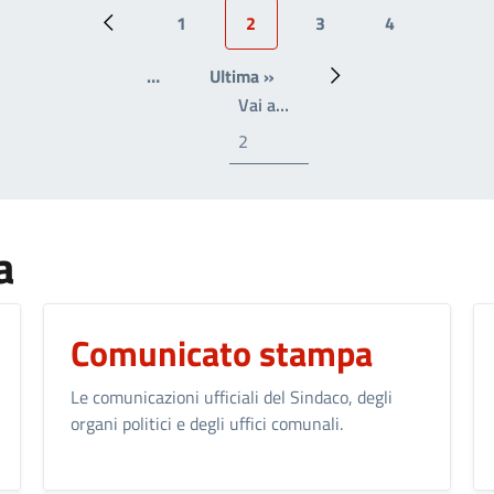
1
2
3
4
Pagina precedente
Page
Pagina attuale
Page
Page
…
Ultima »
Ultima pagina
Prossima pagina
Write the page number you
Vai a…
a
Comunicato stampa
Le comunicazioni ufficiali del Sindaco, degli
organi politici e degli uffici comunali.