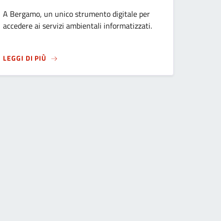
A Bergamo, un unico strumento digitale per
accedere ai servizi ambientali informatizzati.
SU
ARRIVA LA NUOVA ECOCARD
LEGGI DI PIÙ
LE IN VIA BORFURO: MODIFICATA LA VIABILITÀ
ANZA ONORARIA