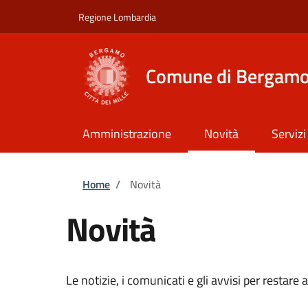
Salta al contenuto principale
Skip to footer content
Regione Lombardia
Comune di Bergam
Amministrazione
Novità
Servizi
Briciole di pane
Home
/
Novità
Novità
Le notizie, i comunicati e gli avvisi per restar