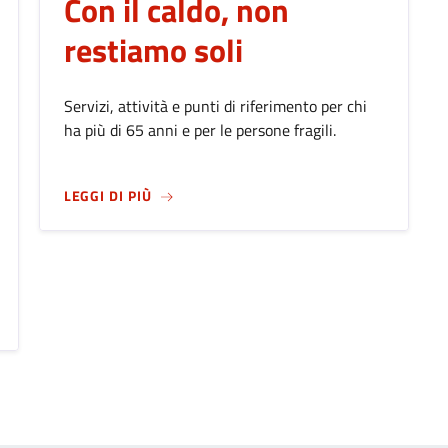
Con il caldo, non
restiamo soli
Servizi, attività e punti di riferimento per chi
ha più di 65 anni e per le persone fragili.
SU
CON IL CALDO, NON RESTIAMO SOLI
LEGGI DI PIÙ
026: BERGAMO CELEBRA IL SUO PATRONO ALL'INSEGNA DELLA C