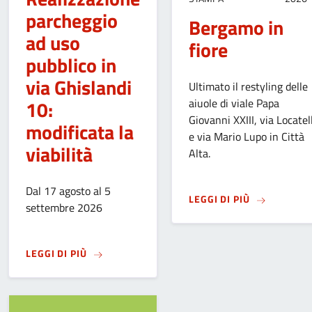
parcheggio
Bergamo in
ad uso
fiore
pubblico in
via Ghislandi
Ultimato il restyling delle
aiuole di viale Papa
10:
Giovanni XXIII, via Locatell
modificata la
e via Mario Lupo in Città
viabilità
Alta.
Dal 17 agosto al 5
SU
BERGAMO
LEGGI DI PIÙ
settembre 2026
SU
REALIZZAZIONE PARCHEGGIO AD USO PUBBLI
LEGGI DI PIÙ