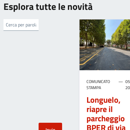
Esplora tutte le novità
COMUNICATO
05
STAMPA
2
Longuelo,
riapre il
parcheggio
BPER di via