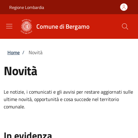
Salta al contenuto principale
Skip to footer content
Regione Lombardia
Comune di Bergamo
Briciole di pane
Home
/
Novità
Novità
Le notizie, i comunicati e gli avvisi per restare aggiornati sulle
ultime novità, opportunità e cosa succede nel territorio
comunale.
In evidenza