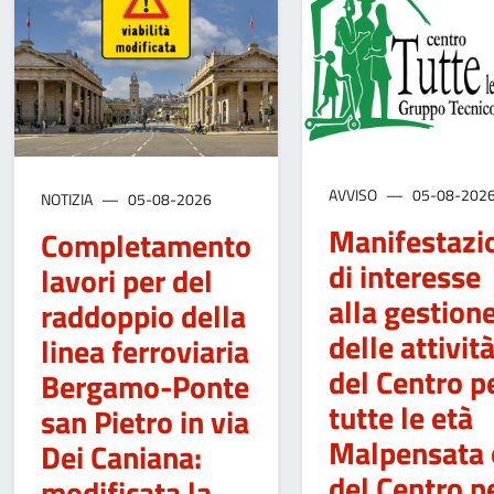
AVVISO
05-08-202
NOTIZIA
05-08-2026
Manifestazi
Completamento
di interesse
lavori per del
alla gestion
raddoppio della
delle attivit
linea ferroviaria
del Centro p
Bergamo-Ponte
tutte le età
san Pietro in via
Malpensata 
Dei Caniana:
del Centro p
modificata la