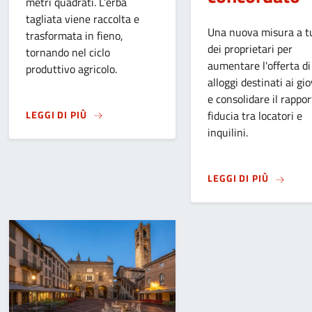
metri quadrati. L’erba
tagliata viene raccolta e
Una nuova misura a t
trasformata in fieno,
dei proprietari per
tornando nel ciclo
aumentare l'offerta di
produttivo agricolo.
alloggi destinati ai gi
e consolidare il rappor
SU
FARE IL FIENO IN CITTÀ: BERGAMO AFFIDA
LEGGI DI PIÙ
fiducia tra locatori e
inquilini.
SU
CASA,
LEGGI DI PIÙ