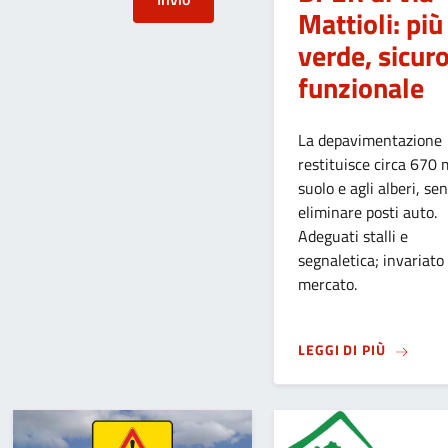
Mattioli: più
verde, sicuro
funzionale
La depavimentazione
restituisce circa 670 
suolo e agli alberi, se
eliminare posti auto.
Adeguati stalli e
segnaletica; invariato 
mercato.
SU
LONGU
LEGGI DI PIÙ