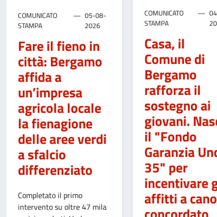
COMUNICATO
04
COMUNICATO
05-08-
STAMPA
2
STAMPA
2026
Casa, il
Fare il fieno in
Comune di
città: Bergamo
Bergamo
affida a
rafforza il
un’impresa
sostegno ai
agricola locale
giovani. Nas
la fienagione
il "Fondo
delle aree verdi
Garanzia Un
a sfalcio
35" per
differenziato
incentivare g
affitti a can
Completato il primo
intervento su oltre 47 mila
concordato