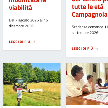
tutte le età
viabilità
Campagnola
Dal 7 agosto 2026 al 15
dicembre 2026
Scadenza domande 1
settembre 2026
SU
COMPLETAMENTO LAVORI PER DEL RADDOPPI
LEGGI DI PIÙ
SU
MANIF
LEGGI DI PIÙ