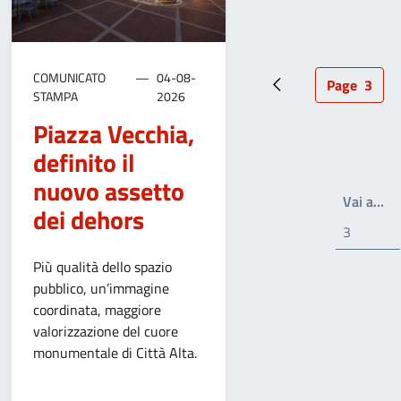
COMUNICATO
04-08-
Page
3
Pagina precedente
Pagina a
STAMPA
2026
Piazza Vecchia,
definito il
nuovo assetto
Wr
Vai a…
dei dehors
Più qualità dello spazio
pubblico, un’immagine
coordinata, maggiore
valorizzazione del cuore
monumentale di Città Alta.