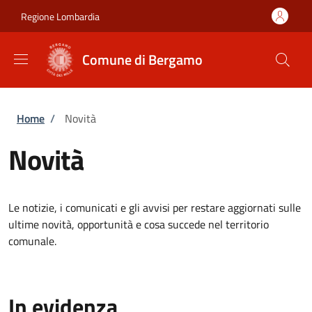
Salta al contenuto principale
Skip to footer content
Regione Lombardia
Comune di Bergamo
Briciole di pane
Home
/
Novità
Novità
Le notizie, i comunicati e gli avvisi per restare aggiornati sulle
ultime novità, opportunità e cosa succede nel territorio
comunale.
In evidenza