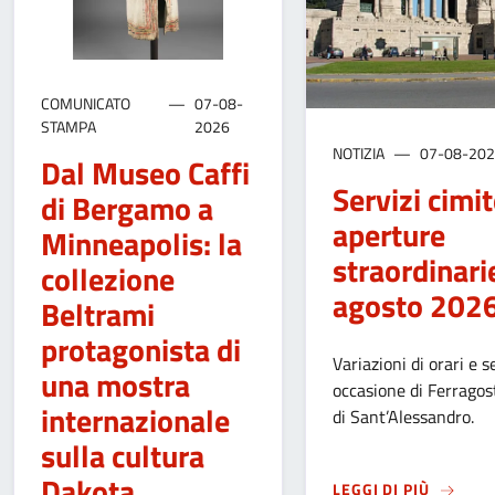
COMUNICATO
07-08-
STAMPA
2026
NOTIZIA
07-08-20
Dal Museo Caffi
Servizi cimite
di Bergamo a
aperture
Minneapolis: la
straordinari
collezione
agosto 202
Beltrami
protagonista di
Variazioni di orari e se
una mostra
occasione di Ferragos
internazionale
di Sant’Alessandro.
sulla cultura
Dakota
SU
SERV
LEGGI DI PIÙ