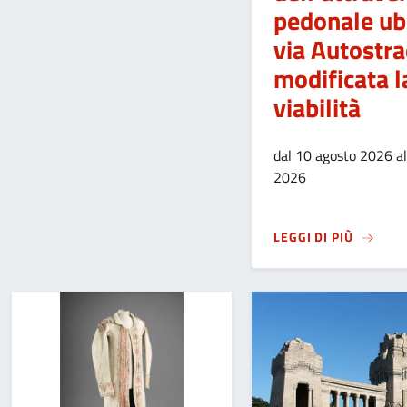
pedonale ubi
via Autostra
modificata l
viabilità
dal 10 agosto 2026 a
2026
SU
LAVO
LEGGI DI PIÙ