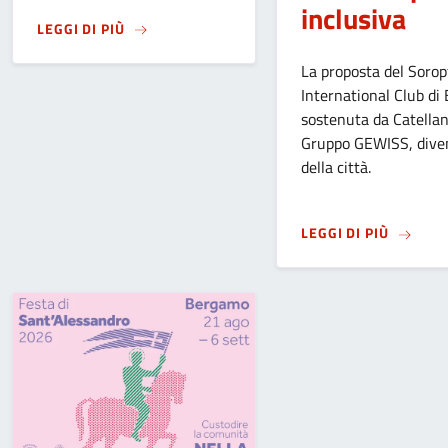
inclusiva
SU
MANIFESTAZIONE “FESTIVITÀ DELLA MADON
LEGGI DI PIÙ
La proposta del Sorop
International Club di
sostenuta da Catellan
Gruppo GEWISS, dive
della città.
SU
IL C
LEGGI DI PIÙ