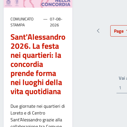
COMUNICATO
07-08-
STAMPA
2026
Page
Pagina preced
Pag
Sant'Alessandro
2026. La festa
nei quartieri: la
concordia
prende forma
Vai
nei luoghi della
vita quotidiana
Due giornate nei quartieri di
Loreto e di Centro
Sant’Alessandro grazie alla
collaborazione tra Comune,