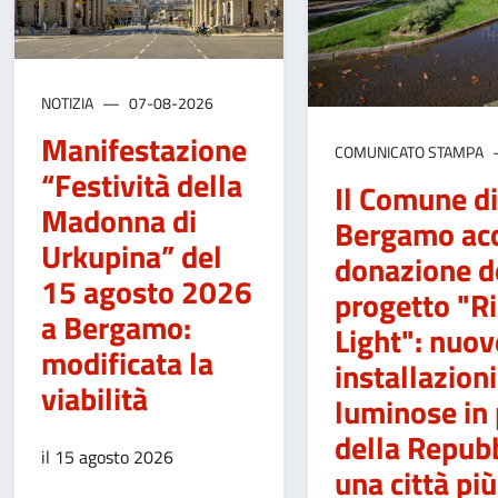
NOTIZIA
07-08-2026
Manifestazione
COMUNICATO STAMPA
“Festività della
Il Comune di
Madonna di
Bergamo acc
Urkupina” del
donazione d
15 agosto 2026
progetto "Ri
a Bergamo:
Light": nuov
modificata la
installazioni
viabilità
luminose in 
della Repubb
il 15 agosto 2026
una città più