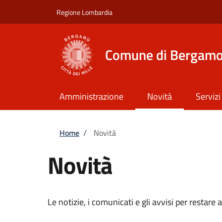
Salta al contenuto principale
Skip to footer content
Regione Lombardia
Comune di Bergam
Amministrazione
Novità
Servizi
Briciole di pane
Home
/
Novità
Novità
Le notizie, i comunicati e gli avvisi per restar