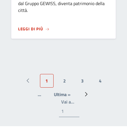
dal Gruppo GEWISS, diventa patrimonio della
città.
SU
IL COMUNE DI BERGAMO ACCETTA LA DO
LEGGI DI PIÙ
1
2
3
4
Pagina precedente
Pagina attuale
Page
Page
Page
…
Ultima »
Ultima pagina
Prossima pagina
Write the page number you
Vai a…