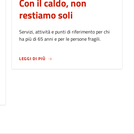
Con il caldo, non
restiamo soli
Servizi, attività e punti di riferimento per chi
ha più di 65 anni e per le persone fragili.
SU
CON IL CALDO, NON RESTIAMO SOLI
LEGGI DI PIÙ
026: BERGAMO CELEBRA IL SUO PATRONO ALL'INSEGNA DELLA C