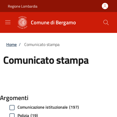
Salta al contenuto principale
Skip to footer content
Regione Lombardia
Comune di Bergamo
Briciole di pane
Home
/
Comunicato stampa
Comunicato stampa
Argomenti
Comunicazione istituzionale
(197)
Polizia
(19)