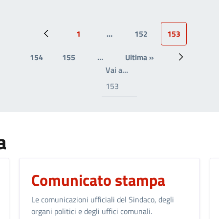
1
…
152
153
Pagina precedente
Prima pagina
Page
Pagina attual
154
155
…
Ultima »
Page
Page
Ultima pagina
Prossima p
Write the page number you
Vai a…
a
Comunicato stampa
Le comunicazioni ufficiali del Sindaco, degli
organi politici e degli uffici comunali.