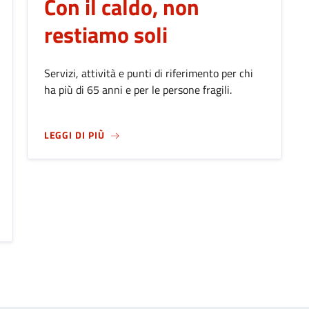
Con il caldo, non
restiamo soli
Servizi, attività e punti di riferimento per chi
ha più di 65 anni e per le persone fragili.
SU
CON IL CALDO, NON RESTIAMO SOLI
LEGGI DI PIÙ
026: BERGAMO CELEBRA IL SUO PATRONO ALL'INSEGNA DELLA C