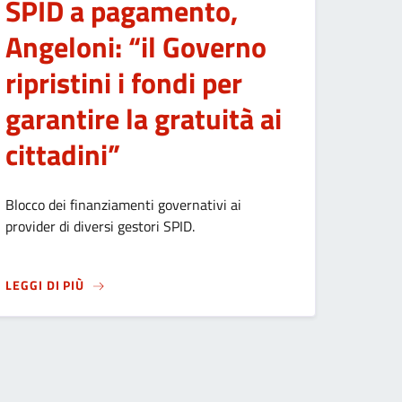
SPID a pagamento,
Angeloni: “il Governo
ripristini i fondi per
garantire la gratuità ai
cittadini”
Blocco dei finanziamenti governativi ai
provider di diversi gestori SPID.
QUARTIERE GRUMELLO
SU
SPID A PAGAMENTO, ANGELONI: “IL GOVERNO RI
LEGGI DI PIÙ
RATIVI: PUBBLICATI GLI ESITI DELLA PROVA SCRITTA E IL CAL