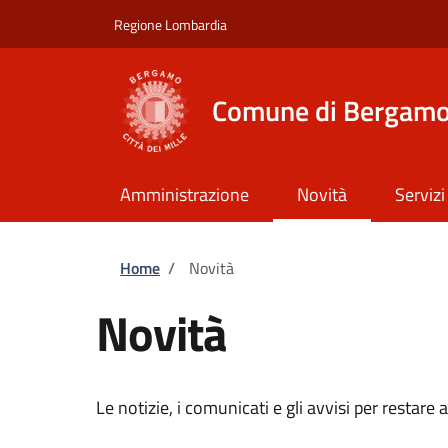
Salta al contenuto principale
Skip to footer content
Regione Lombardia
Comune di Bergam
Amministrazione
Novità
Servizi
Briciole di pane
Home
/
Novità
Novità
Le notizie, i comunicati e gli avvisi per restar