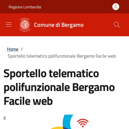
Salta al contenuto principale
Skip to footer content
Regione Lombardia
Comune di Bergamo
Briciole di pane
Home
/
Sportello telematico polifunzionale Bergamo Facile web
Sportello telematico
polifunzionale Bergamo
Facile web
Il