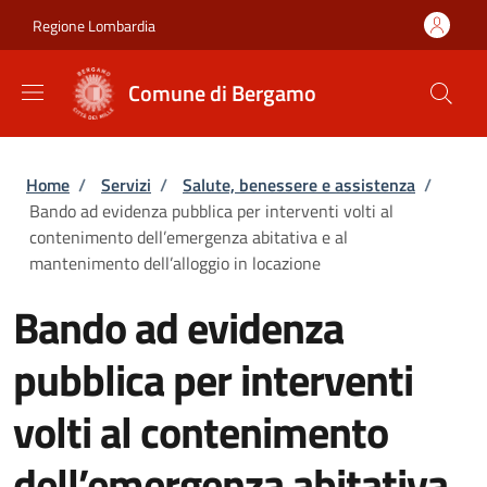
Salta al contenuto principale
Skip to footer content
Regione Lombardia
Comune di Bergamo
Briciole di pane
Home
/
Servizi
/
Salute, benessere e assistenza
/
Bando ad evidenza pubblica per interventi volti al
contenimento dell’emergenza abitativa e al
mantenimento dell’alloggio in locazione
Bando ad evidenza
pubblica per interventi
volti al contenimento
dell’emergenza abitativa