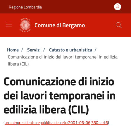
Salta al contenuto principale
Skip to footer content
Regione Lombardia
Comune di Bergamo
Briciole di pane
Home
/
Servizi
/
Catasto e urbanistica
/
Comunicazione di inizio dei lavori temporanei in edilizia
libera (CIL)
Comunicazione di inizio
dei lavori temporanei in
edilizia libera (CIL)
(
urn:nir:presidente.repubblica:decreto:2001-06-06;380~art6
)