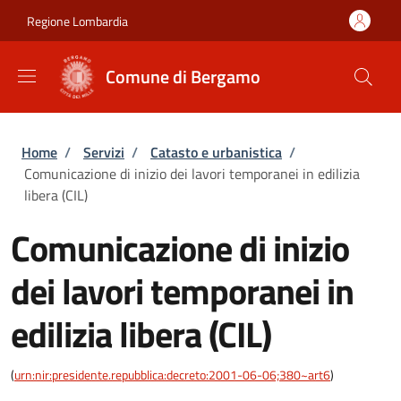
Salta al contenuto principale
Skip to footer content
Regione Lombardia
Comune di Bergamo
Briciole di pane
Home
/
Servizi
/
Catasto e urbanistica
/
Comunicazione di inizio dei lavori temporanei in edilizia
libera (CIL)
Comunicazione di inizio
dei lavori temporanei in
edilizia libera (CIL)
(
urn:nir:presidente.repubblica:decreto:2001-06-06;380~art6
)