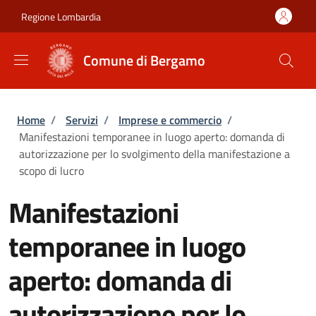
Salta al contenuto principale
Skip to footer content
Regione Lombardia
Comune di Bergamo
Briciole di pane
Home
/
Servizi
/
Imprese e commercio
/
Manifestazioni temporanee in luogo aperto: domanda di
autorizzazione per lo svolgimento della manifestazione a
scopo di lucro
Manifestazioni
temporanee in luogo
aperto: domanda di
autorizzazione per lo