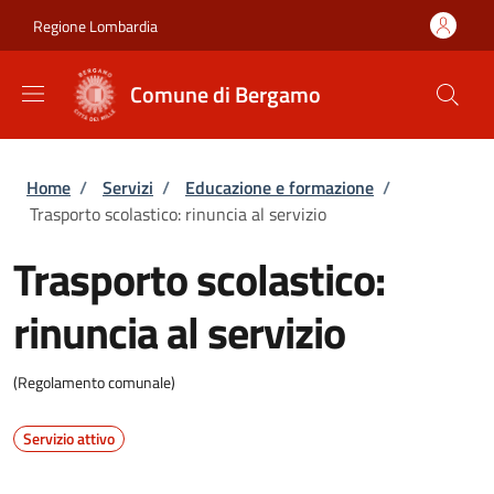
Salta al contenuto principale
Skip to footer content
Regione Lombardia
Comune di Bergamo
Briciole di pane
Home
/
Servizi
/
Educazione e formazione
/
Trasporto scolastico: rinuncia al servizio
Trasporto scolastico:
rinuncia al servizio
(Regolamento comunale)
Servizio attivo